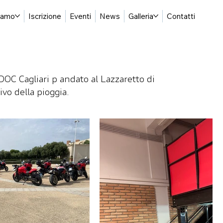
siamo
Iscrizione
Eventi
News
Galleria
Contatti
C
a
gliari
OC Cagliari p andato al Lazzaretto di
ivo della pioggia.