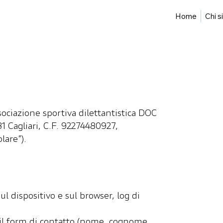
Home
Chi 
sociazione sportiva dilettantistica DOC
31 Cagliari, C.F. 92274480927,
olare”).
sul dispositivo e sul browser, log di
 il form di contatto (nome, cognome,