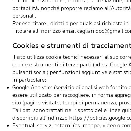
tra cui: accesso ai dati, rettifica, cancellazione,
portabilità, nonché proporre reclamo all’Autorità
personali.​
Per esercitare i diritti o per qualsiasi richiesta i
Titolare all’indirizzo email
cagliari.doc@gmail.c
Cookies e strumenti di tracciamen
Il sito utilizza cookie tecnici necessari al suo c
cookie e strumenti di terze parti (ad es. Google 
pulsanti social) per funzioni aggiuntive e statistic
In particolare:
Google Analytics (servizio di analisi web fornito
essere utilizzato per raccogliere, in forma aggreg
sito (pagine visitate, tempi di permanenza, prov
Tali dati sono trattati nel rispetto delle linee gu
disponibili all’indirizzo
https://policies.google.c
Eventuali servizi esterni (es. mappe, video o con