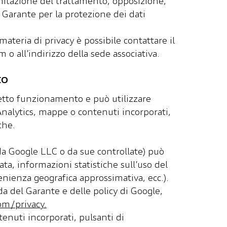
 limitazione del trattamento, opposizione,
 Garante per la protezione dei dati
n materia di privacy è possibile contattare il
om
o all’indirizzo della sede associativa.
to
orretto funzionamento e può utilizzare
Analytics, mappe o contenuti incorporati,
he.​
 da Google LLC o da sue controllate) può
ata, informazioni statistiche sull’uso del
enienza geografica approssimativa, ecc.).
ida del Garante e delle policy di Google,
om/privacy.
tenuti incorporati, pulsanti di