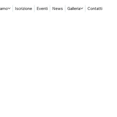
siamo
Iscrizione
Eventi
News
Galleria
Contatti
C
a
gliari