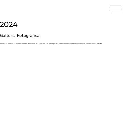
2024
Galleria Fotografica
Esplora le nostre avventure in moto attraverso una selezione di immagini che catturano l’essenza del nostro club e delle nostre attività.