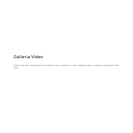
Galleria Video
Guarda i nostri video emozionanti che raccontano le nostre esperienze in moto, le giornate in pista e la passione condivisa per le due
ruote.