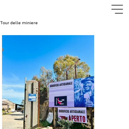
Tour delle miniere