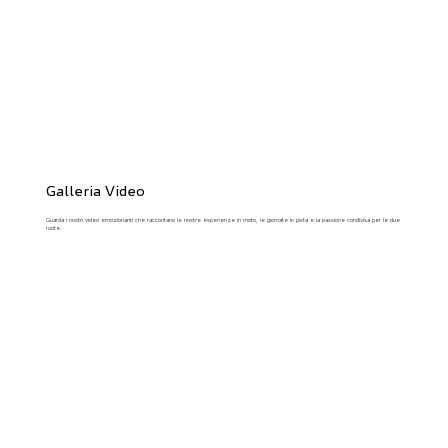
Galleria Video
Guarda i nostri video emozionanti che raccontano le nostre esperienze in moto, le giornate in pista e la passione condivisa per le due
ruote.