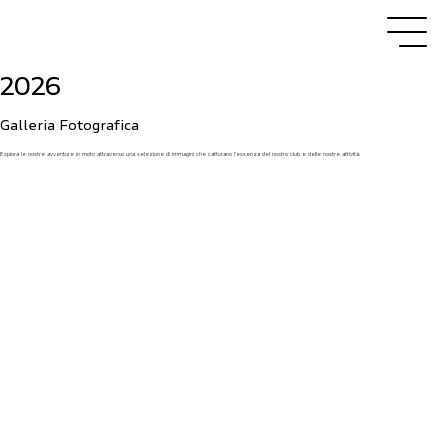
2026
Galleria Fotografica
Esplora le nostre avventure in moto attraverso una selezione di immagini che catturano l’essenza del nostro club e delle nostre attività.