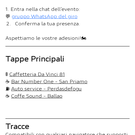
​1. Entra nella chat dell’evento:
💬 
gruppo WhatsApp del giro
Conferma la tua presenza.
Aspettiamo le vostre adesioni!🏍
Tappe Principali
🚦 
Caffetteria Da Vinci 81
☕ 
Bar Number One - San Priamo
⛽️ 
Auto service - Perdasdefogu
☕ 
Coffe Sound - Ballao
Tracce
Compatibili con qualsiasi navigatore che supporti 