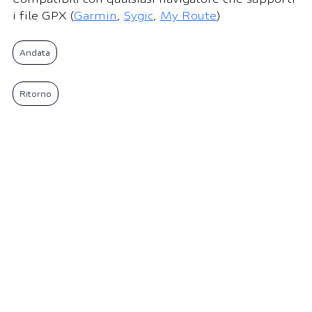
i file GPX (
Garmin
, 
Sygic
, 
My Route
) 
Andata
Ritorno