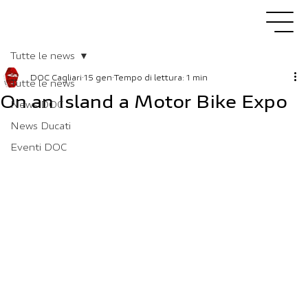
Tutte le news
DOC Cagliari
15 gen
Tempo di lettura: 1 min
Tutte le news
On an Island a Motor Bike Expo
News DOC
News Ducati
Eventi DOC