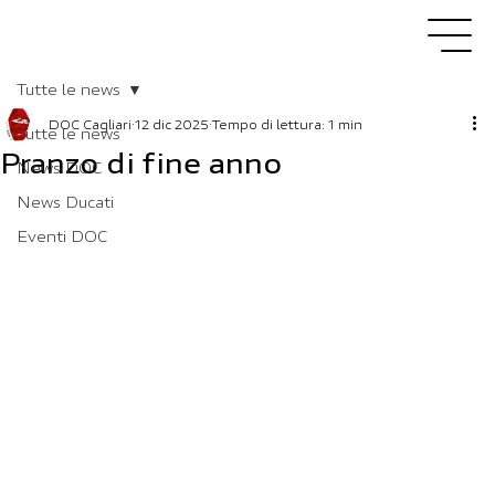
Tutte le news
DOC Cagliari
12 dic 2025
Tempo di lettura: 1 min
Tutte le news
Pranzo di fine anno
News DOC
News Ducati
Eventi DOC